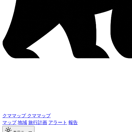
クママップ
クママップ
マップ
地域
旅行計画
アラート
報告