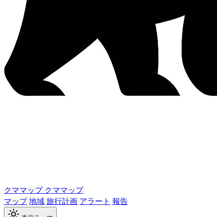
クママップ
クママップ
マップ
地域
旅行計画
アラート
報告