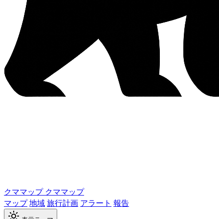
クママップ
クママップ
マップ
地域
旅行計画
アラート
報告