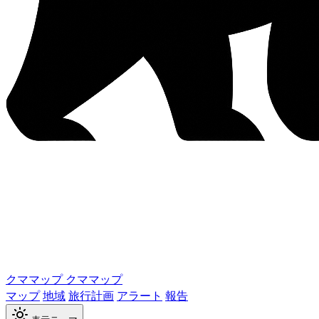
クママップ
クママップ
マップ
地域
旅行計画
アラート
報告