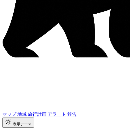
マップ
地域
旅行計画
アラート
報告
表示テーマ