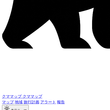
クママップ
クママップ
マップ
地域
旅行計画
アラート
報告