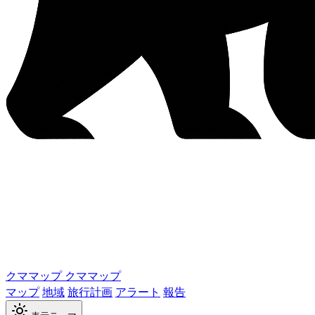
クママップ
クママップ
マップ
地域
旅行計画
アラート
報告