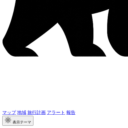
マップ
地域
旅行計画
アラート
報告
表示テーマ