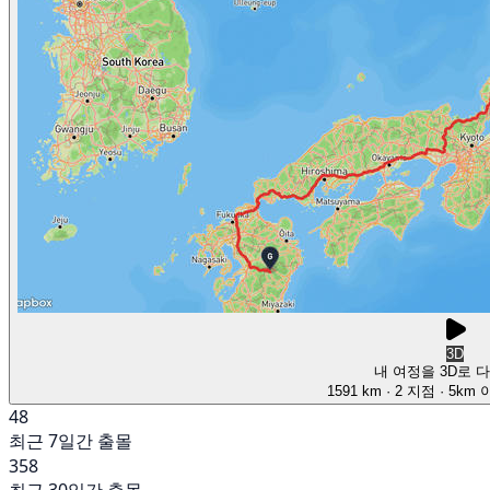
3D
내 여정을 3D로 
1591 km
· 2 지점
· 5km
48
최근 7일간 출몰
358