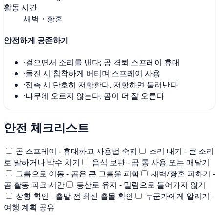
활동 시간
새벽・황혼
안전하게 공존하기
·
걸으면서 소리를 낸다; 곰 격퇴 스프레이 휴대
·
돌진 시 침착하게 버티며 스프레이 사용
·
접촉 시 단호히 저항한다. 저항하면 물러난다
·
나무에 오르지 않는다. 곰이 더 잘 오른다
안전 체크리스트
곰 스프레이 - 휴대하고 사용법 숙지
소리 내기 - 큰 소리
로 말하거나 박수 치기
음식 보관 - 곰 통 사용 또는 매달기
그룹으로 이동 - 곰은 큰 그룹을 피함
새벽/황혼 피하기 -
곰 활동 피크 시간
등산로 유지 - 밀림으로 들어가지 않기
상황 확인 - 출발 전 최신 출몰 확인
누군가에게 알리기 -
여행 계획 공유