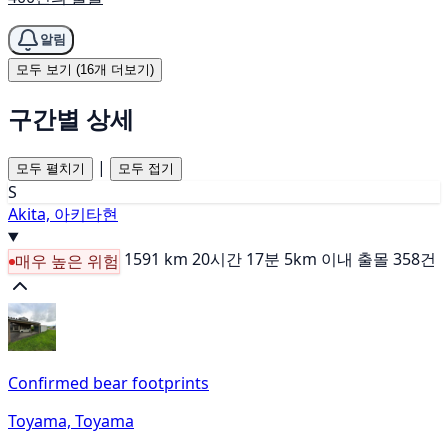
알림
모두 보기 (16개 더보기)
구간별 상세
|
모두 펼치기
모두 접기
S
Akita, 아키타현
1591 km
20시간 17분
5km 이내 출몰 358건
매우 높은 위험
Confirmed bear footprints
Toyama, Toyama