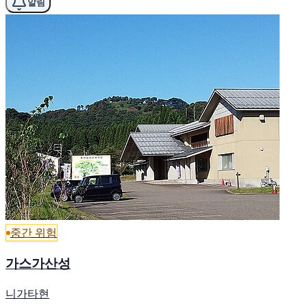
알림
중간 위험
가스가산성
니가타현