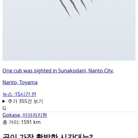
One cub was sighted in Sunakodani, Nanto City.
Nanto, Toyama
뉴스 ·
15시간 전
추가 355건 보기
G
Gokase, 미야자키현
총 거리: 1591 km
곰이 가장 활발한 시간대는?