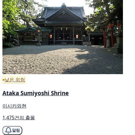
낮은 위험
Ataka Sumiyoshi Shrine
이시카와현
1,475건의 출몰
알림