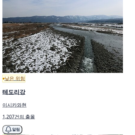
낮은 위험
테도리강
이시카와현
1,207건의 출몰
알림