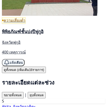
ความเสี่ยงต่ำ
พิพิธภัณฑ์ชั้นบ่งปีฟูกูอิ
จังหวัดฟุกุอิ
400 เหตุการณ์
แจ้งเตือน
ดูทั้งหมด (เพิ่มเติม16รายการ)
รายละเอียดแต่ละช่วง
|
ขยายทั้งหมด
ยุบทั้งหมด
S
Akita, จังหวัดอาคิตะ