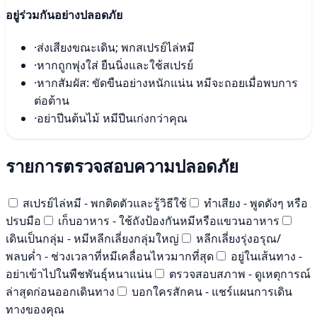
อยู่ร่วมกันอย่างปลอดภัย
·
ส่งเสียงขณะเดิน; พกสเปรย์ไล่หมี
·
หากถูกพุ่งใส่ ยืนนิ่งและใช้สเปรย์
·
หากสัมผัส: ขัดขืนอย่างหนักแน่น หมีจะถอยเมื่อพบการ
ต่อต้าน
·
อย่าปีนต้นไม้ หมีปีนเก่งกว่าคุณ
รายการตรวจสอบความปลอดภัย
สเปรย์ไล่หมี - พกติดตัวและรู้วิธีใช้
ทำเสียง - พูดดังๆ หรือ
ปรบมือ
เก็บอาหาร - ใช้ถังป้องกันหมีหรือแขวนอาหาร
เดินเป็นกลุ่ม - หมีหลีกเลี่ยงกลุ่มใหญ่
หลีกเลี่ยงรุ่งอรุณ/
พลบค่ำ - ช่วงเวลาที่หมีเคลื่อนไหวมากที่สุด
อยู่ในเส้นทาง -
อย่าเข้าไปในพืชพันธุ์หนาแน่น
ตรวจสอบสภาพ - ดูเหตุการณ์
ล่าสุดก่อนออกเดินทาง
บอกใครสักคน - แชร์แผนการเดิน
ทางของคุณ