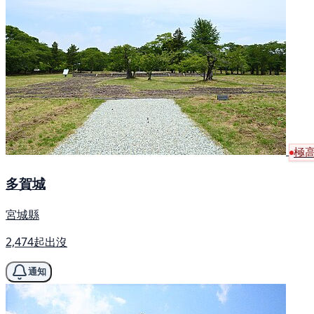
極
多賀城
宮城縣
2,474起出沒
通知