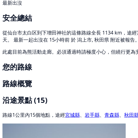
最新出沒
安全總結
從仙台市太白区到下增田神社的這條路線全長 1134 km，途經宮
天。 最新一起出沒在 15小時前 於 潟上市, 秋田県 附近被報告
此處目前為熊活動走廊。必須通過時請極度小心，但繞行更為
您的路線
路線概覽
沿途景點
(15)
路線1公里內15個地點，途經
宮城縣
、
岩手縣
、
青森縣
、
秋田