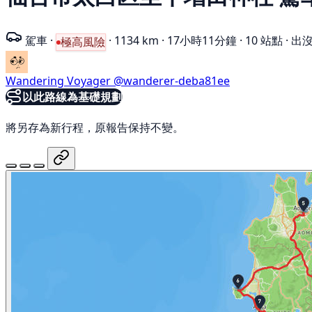
駕車
·
·
1134 km
·
17小時11分鐘
·
10 站點
·
出沒
極高風險
Wandering Voyager
@wanderer-deba81ee
以此路線為基礎規劃
將另存為新行程，原報告保持不變。