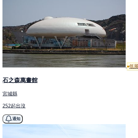
低
石之森萬畫館
宮城縣
252起出沒
通知