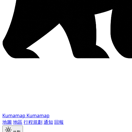
Kumamap
Kumamap
地圖
地區
行程規劃
通知
回報