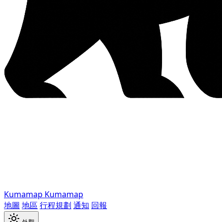
Kumamap
Kumamap
地圖
地區
行程規劃
通知
回報