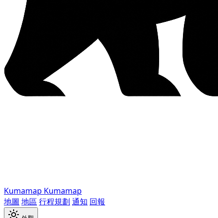
Kumamap
Kumamap
地圖
地區
行程規劃
通知
回報