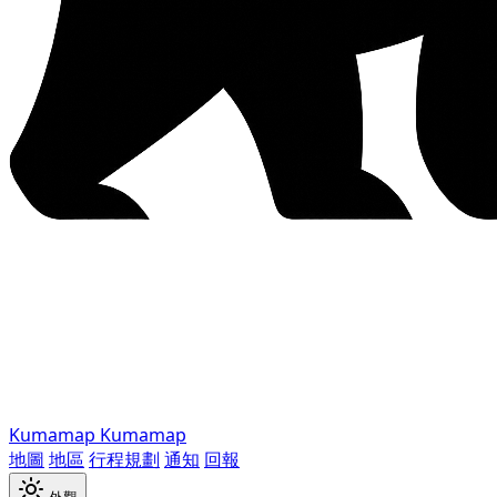
Kumamap
Kumamap
地圖
地區
行程規劃
通知
回報