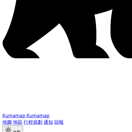
Kumamap
Kumamap
地圖
地區
行程規劃
通知
回報