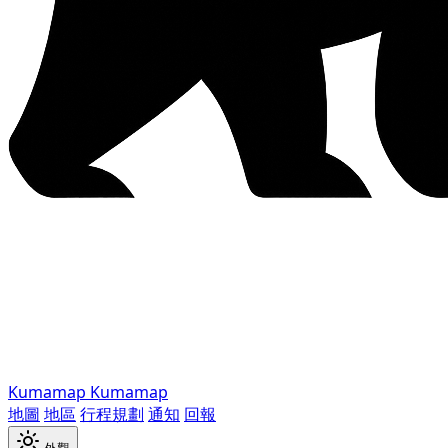
Kumamap
Kumamap
地圖
地區
行程規劃
通知
回報