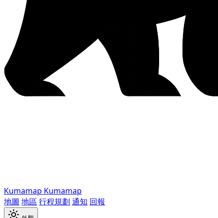
Kumamap
Kumamap
地圖
地區
行程規劃
通知
回報