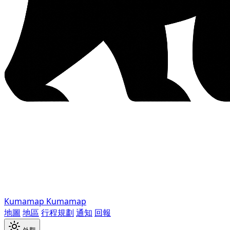
Kumamap
Kumamap
地圖
地區
行程規劃
通知
回報