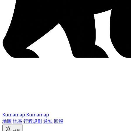
Kumamap
Kumamap
地圖
地區
行程規劃
通知
回報