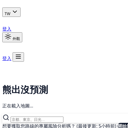
TW
登入
外觀
登入
熊出沒預測
正在載入地圖...
想要獲取您路線的專屬風險分析嗎？ (最後更新: 5小時前)
開始