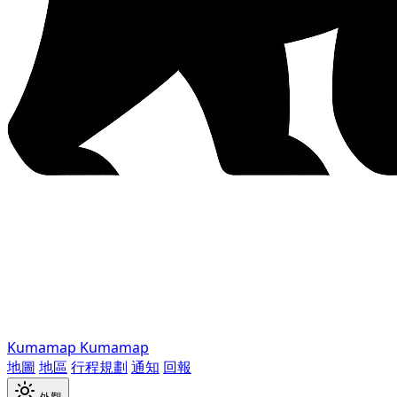
Kumamap
Kumamap
地圖
地區
行程規劃
通知
回報