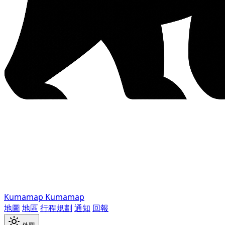
Kumamap
Kumamap
地圖
地區
行程規劃
通知
回報