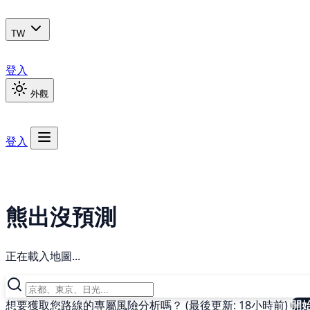
TW
登入
外觀
登入
熊出沒預測
正在載入地圖...
想要獲取您路線的專屬風險分析嗎？ (最後更新: 18小時前)
開