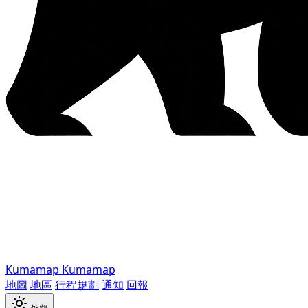
Kumamap
Kumamap
地圖
地區
行程規劃
通知
回報