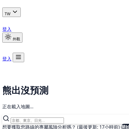
TW
登入
外觀
登入
熊出沒預測
正在載入地圖...
想要獲取您路線的專屬風險分析嗎？ (最後更新: 17小時前)
開