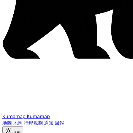
Kumamap
Kumamap
地圖
地區
行程規劃
通知
回報