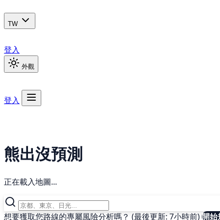
TW
登入
外觀
登入
熊出沒預測
正在載入地圖...
想要獲取您路線的專屬風險分析嗎？ (最後更新: 7小時前)
開始