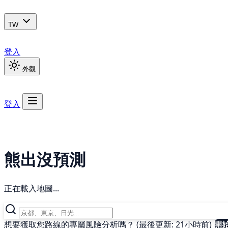
TW
登入
外觀
登入
熊出沒預測
正在載入地圖...
想要獲取您路線的專屬風險分析嗎？ (最後更新: 21小時前)
開