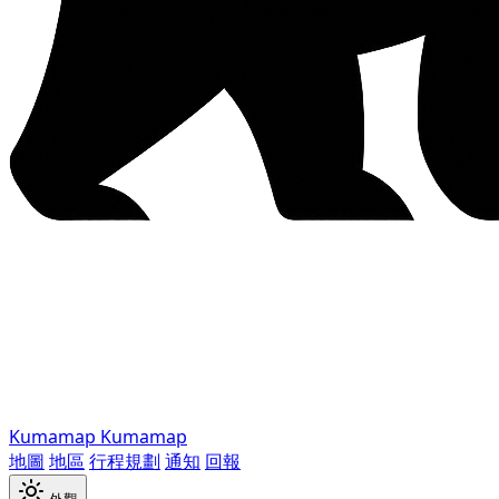
Kumamap
Kumamap
地圖
地區
行程規劃
通知
回報