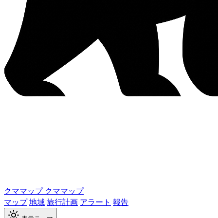
クママップ
クママップ
マップ
地域
旅行計画
アラート
報告