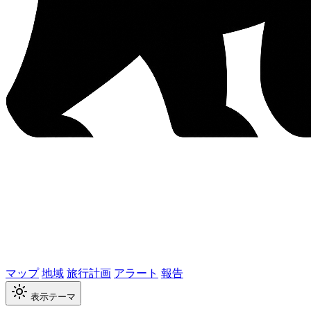
マップ
地域
旅行計画
アラート
報告
表示テーマ