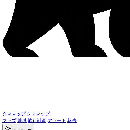
クママップ
クママップ
マップ
地域
旅行計画
アラート
報告