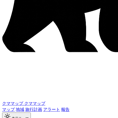
クママップ
クママップ
マップ
地域
旅行計画
アラート
報告