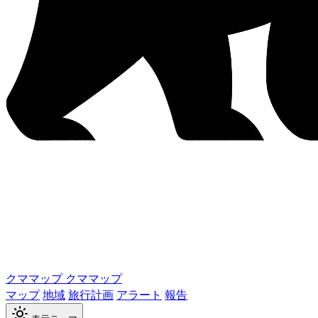
クママップ
クママップ
マップ
地域
旅行計画
アラート
報告