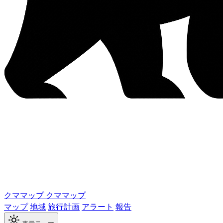
クママップ
クママップ
マップ
地域
旅行計画
アラート
報告