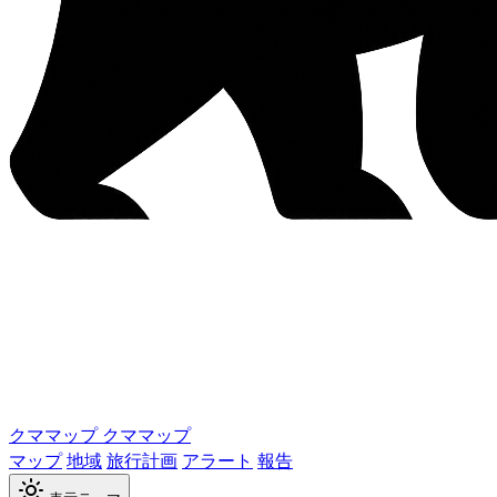
クママップ
クママップ
マップ
地域
旅行計画
アラート
報告