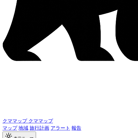
クママップ
クママップ
マップ
地域
旅行計画
アラート
報告