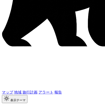
マップ
地域
旅行計画
アラート
報告
表示テーマ