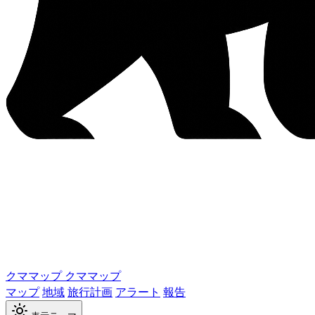
クママップ
クママップ
マップ
地域
旅行計画
アラート
報告