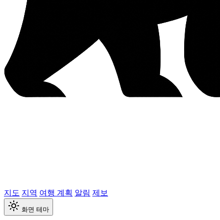
지도
지역
여행 계획
알림
제보
화면 테마