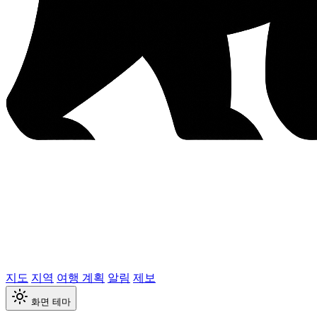
지도
지역
여행 계획
알림
제보
화면 테마