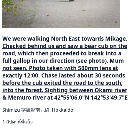
We were walking North East towards Mikage.
Checked behind us and saw a bear cub on the
road, which then proceeded to break into a
full gallop in our direction (see photo). Mum
not seen. Photo taken with 500mm lens at
exactly 12:00. Chase lasted about 30 seconds
before the cub exited the road to the south,
into the forest. Sighting between Okami river
& Memuro river at 42°55'06.0"N 142°53'49.7"E
Shimizu 字御影南九線, Hokkaido
1 สัปดาห์ที่แล้ว