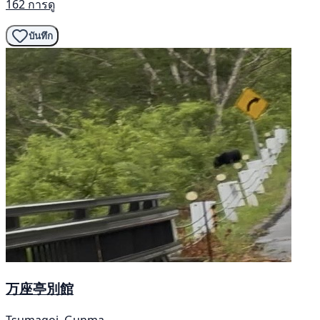
162 การดู
บันทึก
万座亭別館
Tsumagoi, Gunma