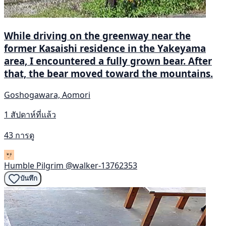
While driving on the greenway near the
former Kasaishi residence in the Yakeyama
area, I encountered a fully grown bear. After
that, the bear moved toward the mountains.
Goshogawara, Aomori
1 สัปดาห์ที่แล้ว
43 การดู
Humble Pilgrim
@walker-13762353
บันทึก