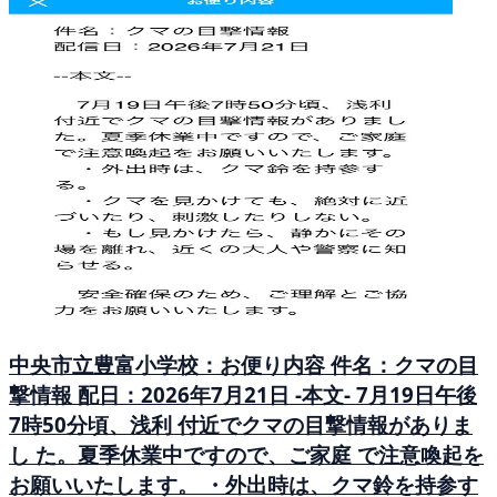
中央市立豊富小学校：お便り内容 件名：クマの目
撃情報 配日：2026年7月21日 -本文- 7月19日午後
7時50分頃、浅利 付近でクマの目撃情報がありま
し た。夏季休業中ですので、ご家庭 で注意喚起を
お願いいたします。 ・外出時は、クマ鈴を持参す