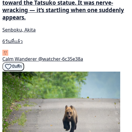
toward the Tatsuko statue. It was nerve-
wracking — it’s startling when one suddenly
appears.
Senboku, Akita
6วันที่แล้ว
Calm Wanderer
@watcher-6c35e38a
บันทึก