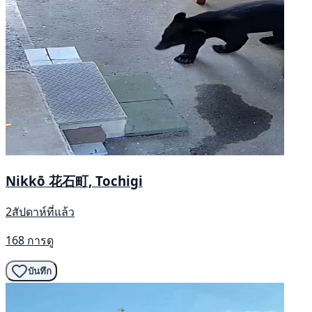
Nikkō 花石町, Tochigi
2สัปดาห์ที่แล้ว
168 การดู
บันทึก