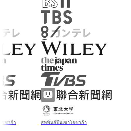
ซาก้า
สหพันธ์ปีนเขาโอซาก้า