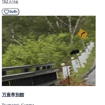
162 การดู
บันทึก
万座亭別館
Tsumagoi, Gunma