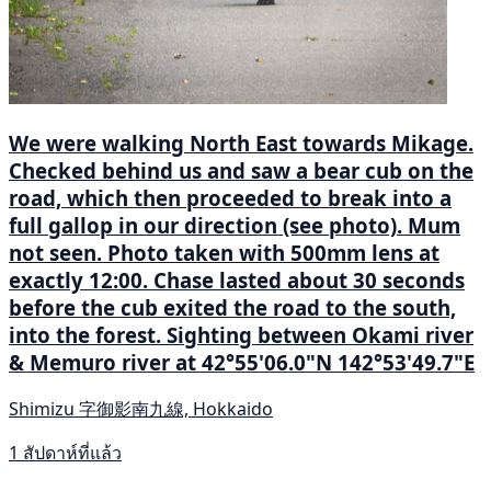
We were walking North East towards Mikage.
Checked behind us and saw a bear cub on the
road, which then proceeded to break into a
full gallop in our direction (see photo). Mum
not seen. Photo taken with 500mm lens at
exactly 12:00. Chase lasted about 30 seconds
before the cub exited the road to the south,
into the forest. Sighting between Okami river
& Memuro river at 42°55'06.0"N 142°53'49.7"E
Shimizu 字御影南九線, Hokkaido
1 สัปดาห์ที่แล้ว