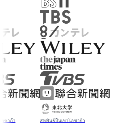
ซาก้า
สหพันธ์ปีนเขาโอซาก้า