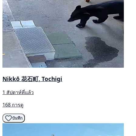
Nikkō 花石町, Tochigi
1 สัปดาห์ที่แล้ว
168 การดู
บันทึก