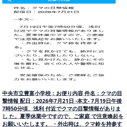
中央市立豊富小学校：お便り内容 件名：クマの目
撃情報 配日：2026年7月21日 -本文- 7月19日午後
7時50分頃、浅利 付近でクマの目撃情報がありま
し た。夏季休業中ですので、ご家庭 で注意喚起を
お願いいたします。 ・外出時は、クマ鈴を持参す