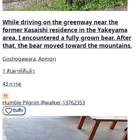
While driving on the greenway near the
former Kasaishi residence in the Yakeyama
area, I encountered a fully grown bear. After
that, the bear moved toward the mountains.
Goshogawara, Aomori
1 สัปดาห์ที่แล้ว
43 การดู
Humble Pilgrim
@walker-13762353
บันทึก