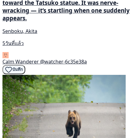
toward the Tatsuko statue. It was nerve-
wracking — it’s startling when one suddenly
appears.
Senboku, Akita
5วันที่แล้ว
Calm Wanderer
@watcher-6c35e38a
บันทึก