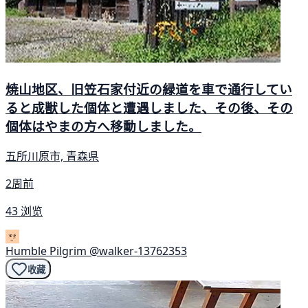
焼山地区、旧笠石家付近の緑道を車で通行してい
ると成獣した個体と遭遇しました、その後、その
個体はやまの方へ移動しました。
五所川原市, 青森県
2周前
43 浏览
Humble Pilgrim
@walker-13762353
收藏