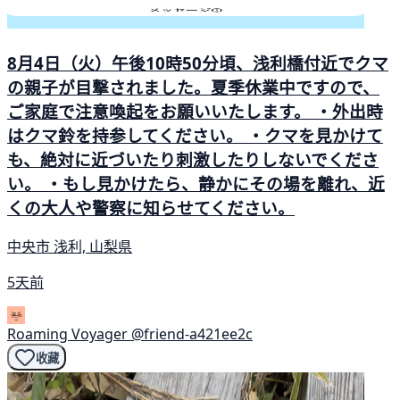
8月4日（火）午後10時50分頃、浅利橋付近でクマ
の親子が目撃されました。夏季休業中ですので、
ご家庭で注意喚起をお願いいたします。 ・外出時
はクマ鈴を持参してください。 ・クマを見かけて
も、絶対に近づいたり刺激したりしないでくださ
い。 ・もし見かけたら、静かにその場を離れ、近
くの大人や警察に知らせてください。
中央市 浅利, 山梨県
5天前
Roaming Voyager
@friend-a421ee2c
收藏