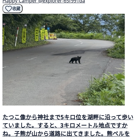
Happy Camper
@explorer-65f991da
收藏
たつこ像から神社まで5キロ位を湖畔に沿って歩い
ていました。すると、3キロメートル地点ですか
ね。子熊が山から道路に出てきました。熊ベルを