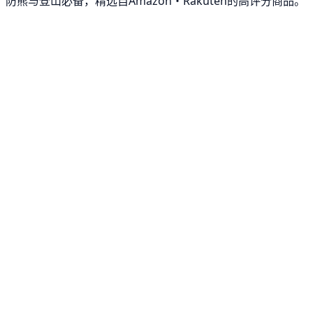
防熊与登山必备，精选自Amazon・Rakuten的高评分商品。