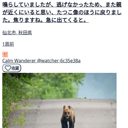
鳴らしていましたが、逃げなかったため、また親
が近くにいると思い、たつこ像のほうに戻りまし
た。焦りますね。急に出てくると。
仙北市, 秋田県
1周前
Calm Wanderer
@watcher-6c35e38a
收藏