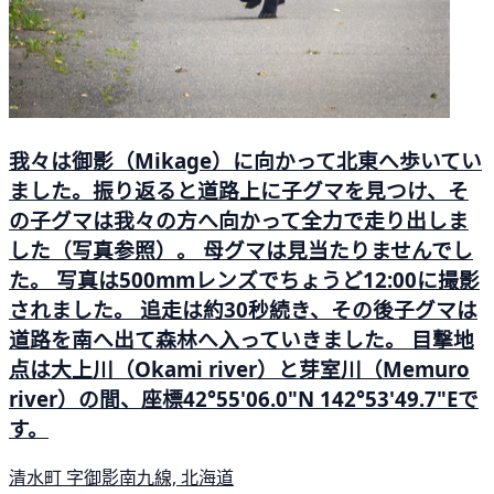
我々は御影（Mikage）に向かって北東へ歩いてい
ました。振り返ると道路上に子グマを見つけ、そ
の子グマは我々の方へ向かって全力で走り出しま
した（写真参照）。 母グマは見当たりませんでし
た。 写真は500mmレンズでちょうど12:00に撮影
されました。 追走は約30秒続き、その後子グマは
道路を南へ出て森林へ入っていきました。 目撃地
点は大上川（Okami river）と芽室川（Memuro
river）の間、座標42°55'06.0"N 142°53'49.7"Eで
す。
清水町 字御影南九線, 北海道