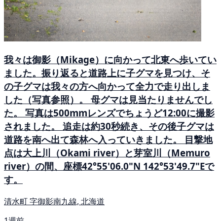
我々は御影（Mikage）に向かって北東へ歩いてい
ました。振り返ると道路上に子グマを見つけ、そ
の子グマは我々の方へ向かって全力で走り出しま
した（写真参照）。 母グマは見当たりませんでし
た。 写真は500mmレンズでちょうど12:00に撮影
されました。 追走は約30秒続き、その後子グマは
道路を南へ出て森林へ入っていきました。 目撃地
点は大上川（Okami river）と芽室川（Memuro
river）の間、座標42°55'06.0"N 142°53'49.7"Eで
す。
清水町 字御影南九線, 北海道
1週前