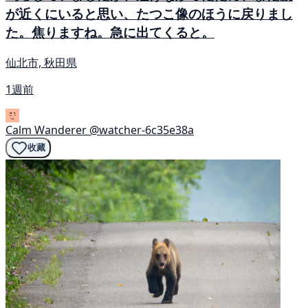
が近くにいると思い、たつこ像のほうに戻りまし
た。焦りますね。急に出てくると。
仙北市, 秋田県
1週前
Calm Wanderer
@watcher-6c35e38a
收藏