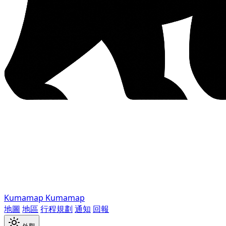
Kumamap
Kumamap
地圖
地區
行程規劃
通知
回報