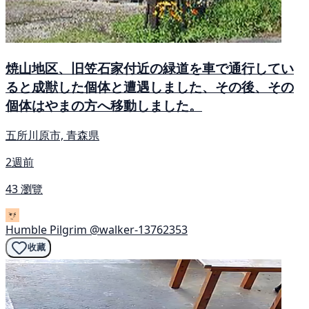
焼山地区、旧笠石家付近の緑道を車で通行してい
ると成獣した個体と遭遇しました、その後、その
個体はやまの方へ移動しました。
五所川原市, 青森県
2週前
43 瀏覽
Humble Pilgrim
@walker-13762353
收藏