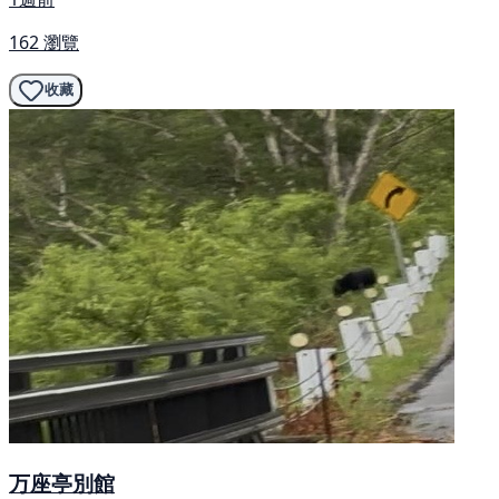
162 瀏覽
收藏
万座亭別館