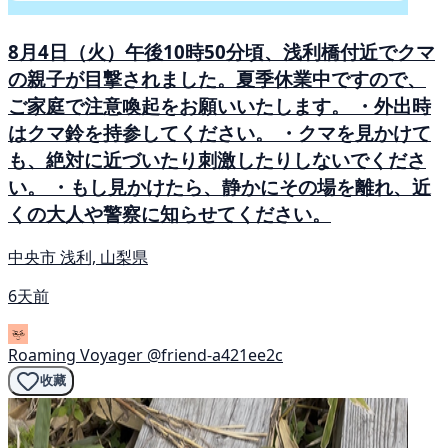
8月4日（火）午後10時50分頃、浅利橋付近でクマ
の親子が目撃されました。夏季休業中ですので、
ご家庭で注意喚起をお願いいたします。 ・外出時
はクマ鈴を持参してください。 ・クマを見かけて
も、絶対に近づいたり刺激したりしないでくださ
い。 ・もし見かけたら、静かにその場を離れ、近
くの大人や警察に知らせてください。
中央市 浅利, 山梨県
6天前
Roaming Voyager
@friend-a421ee2c
收藏