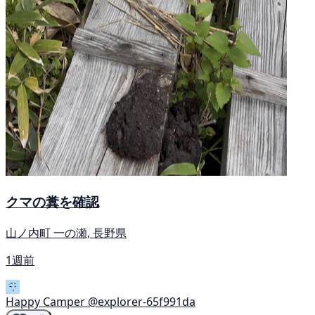
クマの糞を確認
山ノ内町 一の瀬, 長野県
1週前
Happy Camper
@explorer-65f991da