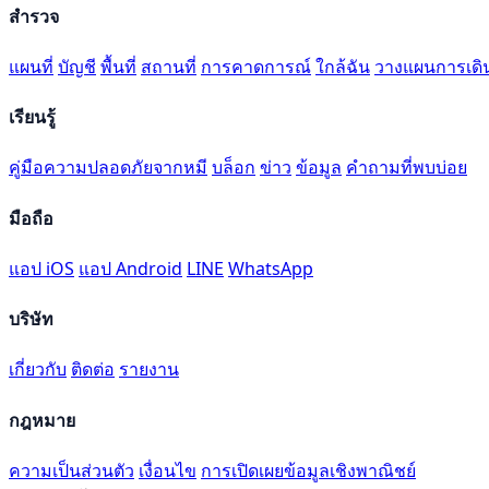
สำรวจ
แผนที่
บัญชี
พื้นที่
สถานที่
การคาดการณ์
ใกล้ฉัน
วางแผนการเดิ
เรียนรู้
คู่มือความปลอดภัยจากหมี
บล็อก
ข่าว
ข้อมูล
คำถามที่พบบ่อย
มือถือ
แอป iOS
แอป Android
LINE
WhatsApp
บริษัท
เกี่ยวกับ
ติดต่อ
รายงาน
กฎหมาย
ความเป็นส่วนตัว
เงื่อนไข
การเปิดเผยข้อมูลเชิงพาณิชย์