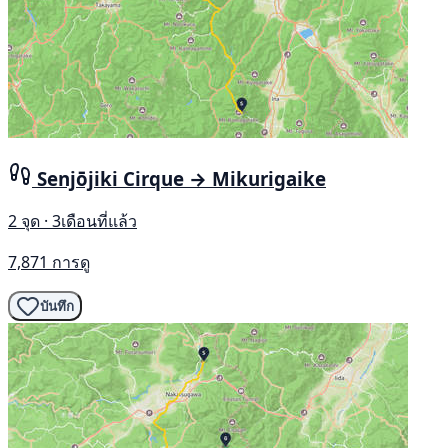
Senjōjiki Cirque → Mikurigaike
2 จุด · 3เดือนที่แล้ว
7,871 การดู
บันทึก