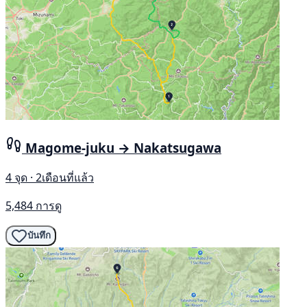
Magome-juku → Nakatsugawa
4 จุด · 2เดือนที่แล้ว
5,484 การดู
บันทึก