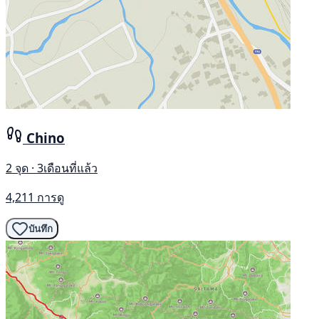
Chino
2 จุด · 3เดือนที่แล้ว
4,211 การดู
บันทึก