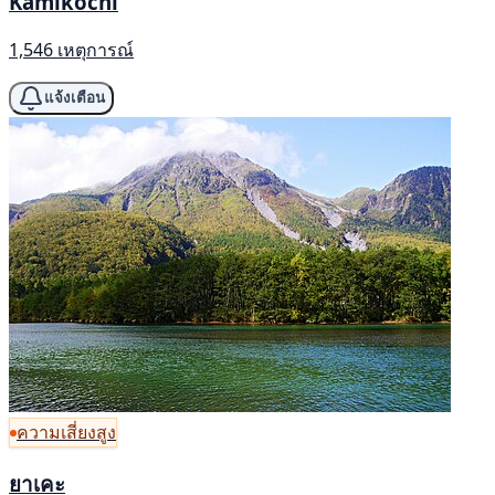
Kamikōchi
1,546 เหตุการณ์
แจ้งเตือน
ความเสี่ยงสูง
ยาเคะ