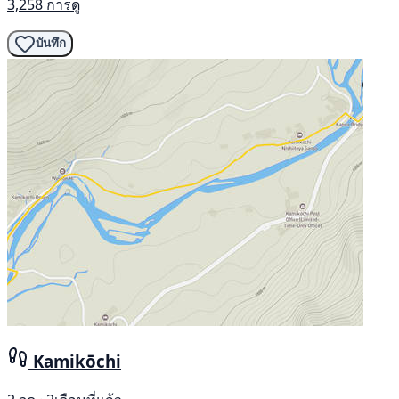
3,258 การดู
บันทึก
Kamikōchi