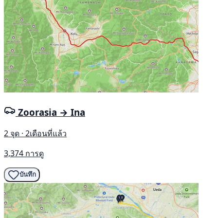
Zoorasia → Ina
2 จุด · 2เดือนที่แล้ว
3,374 การดู
บันทึก