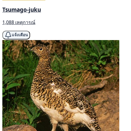
Tsumago-juku
1,088 เหตุการณ์
แจ้งเตือน