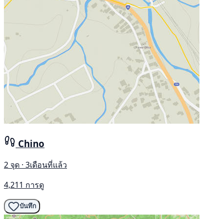
Chino
2 จุด · 3เดือนที่แล้ว
4,211 การดู
บันทึก