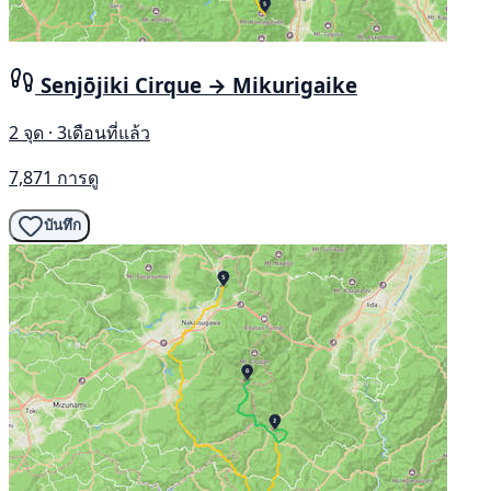
Senjōjiki Cirque → Mikurigaike
2 จุด · 3เดือนที่แล้ว
7,871 การดู
บันทึก