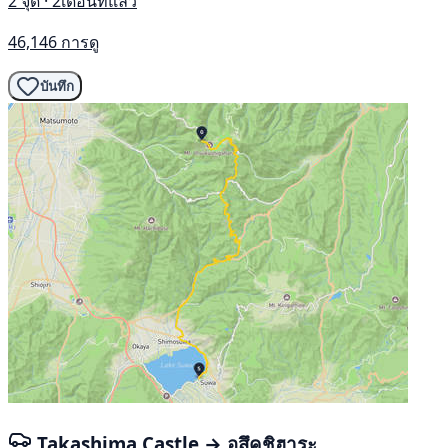
2 จุด · 2เดือนที่แล้ว
46,146 การดู
บันทึก
Takashima Castle → อุสึคุชิฮาระ