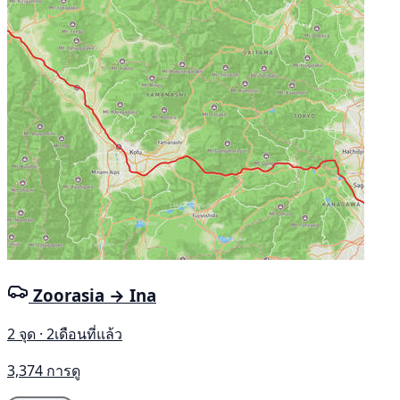
Zoorasia → Ina
2 จุด · 2เดือนที่แล้ว
3,374 การดู