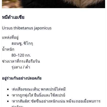
หมีดำเอเชีย
Ursus thibetanus japonicus
แหล่งที่อยู่
ฮอนชู, ชิโกกุ
น้ำหนัก
80–120 กก.
ช่วงเวลาที่กระตือรือร้น
รุ่งสาง / ค่ำ
อยู่ร่วมกันอย่างปลอดภัย
·
ส่งเสียงขณะเดิน; พกสเปรย์ไล่หมี
·
หากถูกพุ่งใส่ ยืนนิ่งและใช้สเปรย์
·
หากสัมผัส: ขัดขืนอย่างหนักแน่น หมีจะถอยเมื่อพบการ