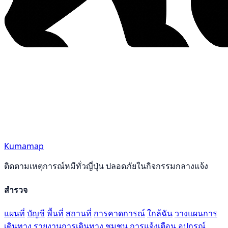
Kumamap
ติดตามเหตุการณ์หมีทั่วญี่ปุ่น ปลอดภัยในกิจกรรมกลางแจ้ง
สำรวจ
แผนที่
บัญชี
พื้นที่
สถานที่
การคาดการณ์
ใกล้ฉัน
วางแผนการ
เดินทาง
รายงานการเดินทาง
ชุมชน
การแจ้งเตือน
อุปกรณ์