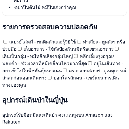
ต่อต้าน
·
อย่าปีนต้นไม้ หมีปีนเก่งกว่าคุณ
รายการตรวจสอบความปลอดภัย
สเปรย์ไล่หมี - พกติดตัวและรู้วิธีใช้
ทำเสียง - พูดดังๆ หรือ
ปรบมือ
เก็บอาหาร - ใช้ถังป้องกันหมีหรือแขวนอาหาร
เดินเป็นกลุ่ม - หมีหลีกเลี่ยงกลุ่มใหญ่
หลีกเลี่ยงรุ่งอรุณ/
พลบค่ำ - ช่วงเวลาที่หมีเคลื่อนไหวมากที่สุด
อยู่ในเส้นทาง -
อย่าเข้าไปในพืชพันธุ์หนาแน่น
ตรวจสอบสภาพ - ดูเหตุการณ์
ล่าสุดก่อนออกเดินทาง
บอกใครสักคน - แชร์แผนการเดิน
ทางของคุณ
อุปกรณ์เดินป่าในญี่ปุ่น
อุปกรณ์รับมือหมีและเดินป่า คะแนนสูงบน Amazon และ
Rakuten