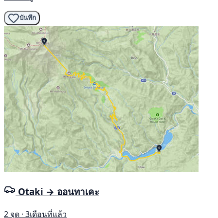
บันทึก
Otaki → ออนทาเคะ
2 จุด · 3เดือนที่แล้ว