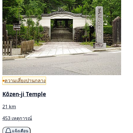
ความเสี่ยงปานกลาง
Kōzen-ji Temple
21 km
453 เหตุการณ์
แจ้งเตือน