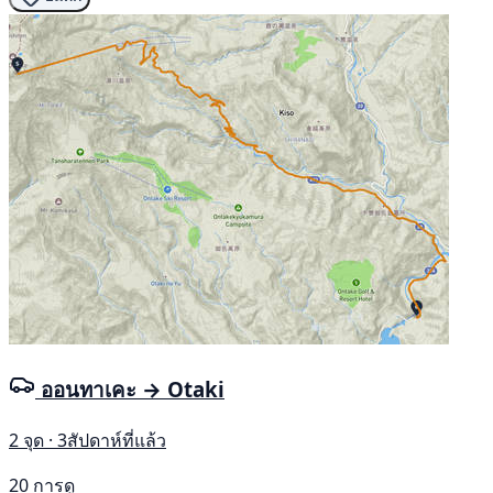
ออนทาเคะ → Otaki
2 จุด · 3สัปดาห์ที่แล้ว
20 การดู