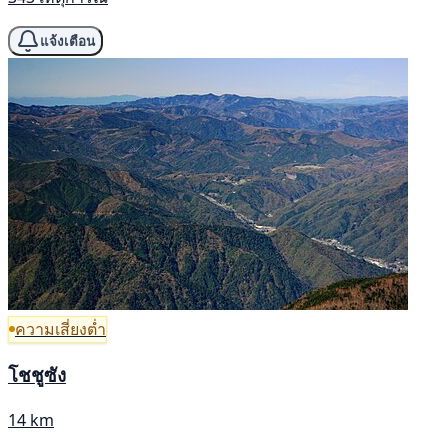
แจ้งเตือน
ความเสี่ยงต่ำ
โชชูซัง
14 km