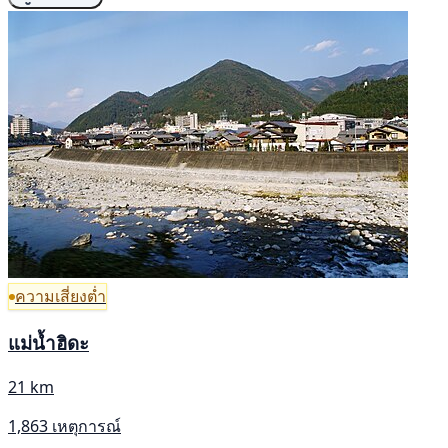
ความเสี่ยงต่ำ
แม่น้ำฮิดะ
21 km
1,863 เหตุการณ์